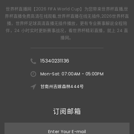
世界杯直播网【2026 FIFA World Cup】为您带来世界杯直播,世
界杯直播免费高清在线观看,世界杯直播在线无插件,2026世界杯直
播，世界杯足球高清直播无插件播放，更有专业赛事解说全程陪
伴，24 小时实时更新赛事战况，看世界杯精彩直播，就上 24 直
播网。
15340231136
Mon-Sat: 07:00AM - 05:00PM
甘南州吉嫁森林444号
订阅邮箱
Enter Your E-mail