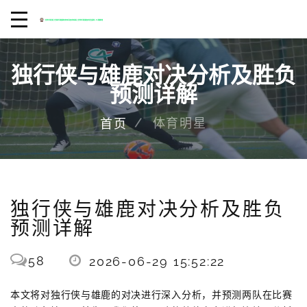
独行侠与雄鹿对决分析及胜负
预测详解
体育明星
首页
独行侠与雄鹿对决分析及胜负
预测详解
58
2026-06-29 15:52:22
本文将对独行侠与雄鹿的对决进行深入分析，并预测两队在比赛