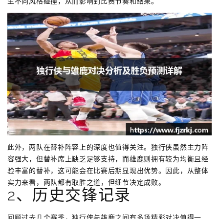
生不同风格碰撞，从而影响到比赛节奏和结果。
此外，两队在替补阵容上的深度也值得关注。独行侠虽然主力阵
容强大，但替补席上缺乏足够支持，而雄鹿则拥有较为均衡且经
验丰富的替补，这可能会在比赛后期显现出优势。因此，从整体
实力来看，两队都有取胜之道，但细节决定成败。
2、历史交锋记录
回顾过去几个赛季，独行侠与雄鹿之间有多场精彩对决值得一