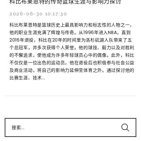
科比布莱恩特的传奇篮球生涯与影响力探讨
2026-06-30 10:17:30
科比布莱恩特是篮球历史上最具影响力和标志性的人物之一，
他的职业生涯充满了辉煌与传奇。从1996年进入NBA，直到
2016年退役，科比在20年的时间里为洛杉矶湖人队带来了五
个总冠军，并多次获得个人荣誉。他的球技、毅力以及对胜利
的不懈追求，使他成为许多年轻球员心中的偶像。此外，科比
不仅仅是一位出色的运动员，他在退役后也积极参与社会公益
及商业活动，将自己的影响力延伸至体育之外。通过探讨他的
比赛生涯、技术...
搜索...