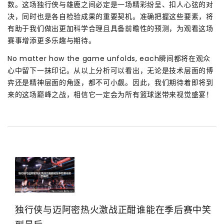
数。这场独行侠与雄鹿之间必定是一场精彩纷呈、扣人心弦的对
决，同时也是各自检验成果的重要契机。准确把握这些要素，将
有助于我们做出更加科学合理且具备前瞻性的预测，为观看这场
赛事增添更多乐趣与期待。
No matter how the game unfolds, each瞬间都将在观众
心中留下一抹印记。从以上分析可以看出，无论是技术层面的博
弈还是精神层面的角逐，都不可小觑。因此，我们期待着即将到
来的这场巅峰之战，相信它一定会为所有篮球迷带来视觉盛宴！
独行侠与迈阿密热火激战正酣谁能在季后赛中笑