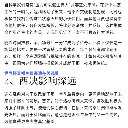
当科学家们常说“压力可以催生伟大”并非空穴来风。在那个决定
生死的一瞬间，是科比站了出来，他不断突破制造犯规，同时也
积极寻找机会传球给状态火热的小伙伴们。而其他队员也没有辜
负他的信任，各自发挥所长，将比分逐渐抹平并反超。这种集体
合作所产生出的力量，让我们见证了一次不可思议的大逆转。
随着时间推移，第六场最后一分钟成为了传奇。此役不仅仅是一
场普通比赛，更是一次震撼心灵的体验。每个参与者都铭记于
心，那样一个充满激情与挑战并存的夜晚，让每位观众都陶醉其
中。正因为这样顽强拼搏精神才成就了那一夜永恒传统。
世界杯直播免费高清在线观看
4、西决影响深远
这次经典对决不仅改变了那一年季后赛走向，更深远地影响了未
来几个赛季的发展。首先，对于洛杉矶湖人来说，这次胜利极大
增强了球队士气，使他们信心倍增，在接下来的季后赛中继续发
光发热。而对于科比而言，这也是他职业生涯中的又一个高峰，
为他赢得更高声誉奠定基础。