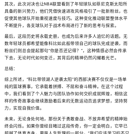
其次，此次对决也让NBA联盟看到了年轻球队如菲尼克斯太阳所
具备的新兴势力，他们凭借快速进攻风格吸引了一批新粉丝，也
促使其他球队开始重视速度与技巧。这种变化推动联盟整体水平
不断提升，各支球队对于战术布局进行了新的思考与探索。
最后，这段历史将永载史册，也成为后来许多人追忆的话题。无
数年轻球员都希望能像科比如此般带领自己的球队完成逆袭，而
粉丝们则总会提起那句“你是否还记得？”，这种情感必然会传承
下去，无论时代如何变迁，其背后的精神仍然闪耀着光芒。
总结：
综上所述，“科比带领湖人逆袭太阳”的西部决赛不仅仅是一场单
纯的篮球赛事，它承载着拼搏、不屈和奋斗精神。在这个过程
中，我们看到了个人魅力与团队协作如何交织成就辉煌，相信这
样的传奇故事会继续激励着后来的无数运动员追求梦想，坚持努
力，实现自我价值。
未来，无论身处何地，那份关于勇敢奋战、不放弃希望的精神始
终会闪烁。如果你曾经目睹过这段传奇，你一定会明白，它早已
超越了体育本身，更是人生哲理的一部分。“我们应该学习的不只