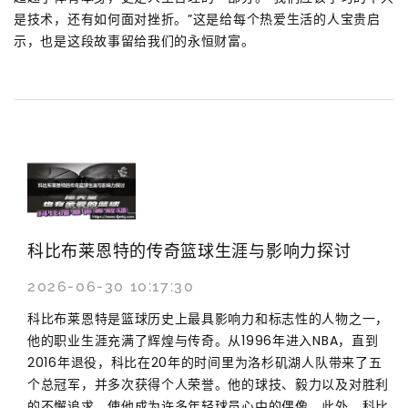
是技术，还有如何面对挫折。”这是给每个热爱生活的人宝贵启
示，也是这段故事留给我们的永恒财富。
科比布莱恩特的传奇篮球生涯与影响力探讨
2026-06-30 10:17:30
科比布莱恩特是篮球历史上最具影响力和标志性的人物之一，
他的职业生涯充满了辉煌与传奇。从1996年进入NBA，直到
2016年退役，科比在20年的时间里为洛杉矶湖人队带来了五
个总冠军，并多次获得个人荣誉。他的球技、毅力以及对胜利
的不懈追求，使他成为许多年轻球员心中的偶像。此外，科比