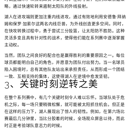
略，通过快速轮转来遏制太阳队的外线投射。
湖人在进攻端则更加注重内线进攻，通过有效地利用安德鲁·拜纳
姆和保罗·加索尔这两名内线巨兽，为外线创造更多空间。同时，
在快攻转换过程中，勇于尝试三分投篮，让太阳防不胜防。这种
灵活多变且具有针对性的战术，使得他们能在系列赛中逐渐掌握
主动权。
当然，团队之间良好的配合也是赢得胜利的重要原因之一。每位
球员都能明白自己的角色，并愿意为团队付出努力。当一名球员
陷入困境时，总有其他队友站出来承担责任，从而形成一个团结
一致、互相支持的集体，这使得湖人在逆境中愈发坚韧。
3、关键时刻逆转之美
在整个系列赛中，有几个关键时刻令人难以忘怀。当球队处于危
机之际，每一场只要稍微松懈，就可能被太阳抓住机会。但正是
在这样的压力下，湖人展现出了惊人的韧性。例如，在第六场比
赛最后几分钟里，当比分胶着的时候，全场观众屏息以待，而此
时正是考验球队意志力的时候。