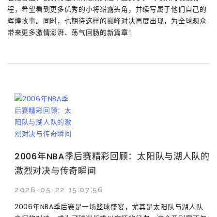
程，希望看到更多优秀的小将崭露头角，并续写属于他们自己的
辉煌故事。同时，也期待这样的巅峰对决再度出现，为全球观众
带来更多激情澎湃、荡气回肠的新篇章！
2006年NBA季后赛精彩回顾：太阳队与湖人队的
激烈对决与传奇瞬间
2026-05-22 15:07:56
2006年NBA季后赛是一场篮球盛宴，尤其是太阳队与湖人队