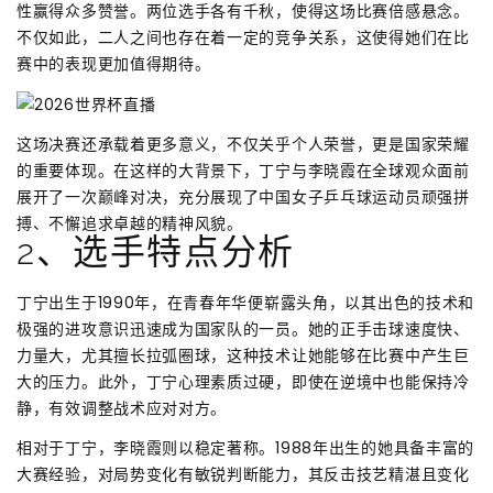
性赢得众多赞誉。两位选手各有千秋，使得这场比赛倍感悬念。
不仅如此，二人之间也存在着一定的竞争关系，这使得她们在比
赛中的表现更加值得期待。
这场决赛还承载着更多意义，不仅关乎个人荣誉，更是国家荣耀
的重要体现。在这样的大背景下，丁宁与李晓霞在全球观众面前
展开了一次巅峰对决，充分展现了中国女子乒乓球运动员顽强拼
搏、不懈追求卓越的精神风貌。
2、选手特点分析
丁宁出生于1990年，在青春年华便崭露头角，以其出色的技术和
极强的进攻意识迅速成为国家队的一员。她的正手击球速度快、
力量大，尤其擅长拉弧圈球，这种技术让她能够在比赛中产生巨
大的压力。此外，丁宁心理素质过硬，即使在逆境中也能保持冷
静，有效调整战术应对对方。
相对于丁宁，李晓霞则以稳定著称。1988年出生的她具备丰富的
大赛经验，对局势变化有敏锐判断能力，其反击技艺精湛且变化