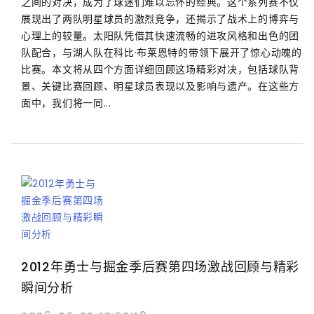
之间的对决，成为了球迷们难以忘怀的经典。这个系列赛不仅
展现出了两队明星球员的激烈竞争，还揭示了战术上的博弈与
心理上的较量。太阳队凭借其快速流畅的进攻风格和出色的团
队配合，与湖人队在科比·布莱恩特的带领下展开了惊心动魄的
比赛。本文将从四个方面详细回顾这场精彩对决，包括球队背
景、关键比赛回顾、明星球员表现以及影响与遗产。在这些方
面中，我们将一同...
2012年勇士与掘金季后赛第四场激战回顾与精彩
瞬间分析