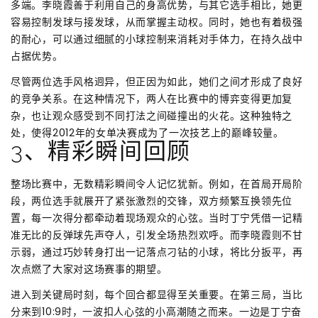
多端。李晓霞善于利用自己的身高优势，与其它选手相比，她更
容易控制发球与接发球，从而掌握主动权。同时，她也有着极强
的耐心，可以通过细腻的小球控制来消耗对手体力，在持久战中
占据优势。
尽管两位选手风格迥异，但正因为如此，她们之间才形成了良好
的竞争关系。在这种情况下，两人在比赛中的博弈变得更加复
杂，也让观众感受到不同打法之间碰撞出的火花。这种独特之
处，使得2012年的女单决赛成为了一次技艺上的巅峰较量。
3、精彩瞬间回顾
整场比赛中，无数精彩瞬间令人记忆犹新。例如，在首局开局阶
段，两位选手就展开了紧张激烈的交锋，双方频繁互换领先位
置，每一次得分都牵动着现场观众的心弦。当时丁宁凭借一记精
准无比的反弹球先声夺人，引发全场热烈欢呼。而李晓霞则不甘
示弱，通过巧妙转身打出一记落点刁钻的小球，将比分扳平，再
次点燃了大家对这场赛事的期望。
进入到关键局时刻，每个回合都显得至关重要。在第三局，当比
分来到10:9时，一波扣人心弦的小高潮随之而来。一边是丁宁奋