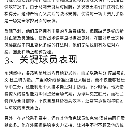
快攻转换中，由于马刺未能及时回防，多次被王者们抓住机会轻
松得分。这种严密而又灵活的战术安排，使得每一场比赛几乎都
是一场完全掌控局面的表演。
反观马刺，他们虽然拥有丰富的季后赛经验，但因缺乏足够的新
鲜血液及灵活性，使得战术调整显得捉襟见肘。在面对勇士这种
风格截然不同且变化多端的打法时，他们无法找到有效应对方
案，因此在场上频频受挫。
3、关键球员表现
系列赛中，各路明星球员均有精彩发挥，而尤以斯蒂芬·库里与凯
文·杜兰特为最。库里的外线精准投篮让人瞩目，他不仅能够轻松
命中三分，还能利用个人技术撕扯对手防线。不少时候，他凭借
着惊人的投射能力瞬间点燃全场气氛，为球队奠定胜局。而杜兰
特作为全能前锋，不仅自身具备极高效率，还常常承担起串联团
队进攻的重要角色。
另外，在这轮系列赛中，还有其他角色球员如克雷·汤普森同样贡
献良多。他在外围提供稳定火力支持，让对手不得不顾及他的位