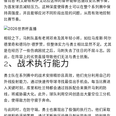
像肖恩·利文斯顿和伊戈达拉这样的替补能够迅速改变比赛节奏，
为首发球员减轻压力。这种深度使得勇士可以在整个系列赛中保
持高强度，并且能够应对不同阶段出现的问题，从而有效地控制
比赛节奏。
相较之下，马刺队虽有老将邓肯及其年轻小将，如拉马库斯·阿尔
德里奇和德玛尔·德罗赞，但整体实力与勇士相比显然不足。尤其
是在经历了一些伤病困扰之后，马刺失去了往日的不屈斗志。因
此，在阵容上的劣势直接导致他们无法与勇士抗衡。
2、战术执行能力
勇士队在系列赛中的战术安排精妙且高效，他们充分利用自己的
外线投射能力，通过快速传导球寻找最佳出手机会。每当比赛进
入关键时刻，库里和杜兰特都会通过挡拆配合来撕开马刺的防
线，将威胁最大化。此外，球队利用空间创造出大量空位三分机
会，使得敌方防守疲于奔命。
与此同时，在防守端，勇士也展现出了极强的执行力。他们采取
的是积极逼抢策略，通过不断施压迫使马刺出现失误。特别是在