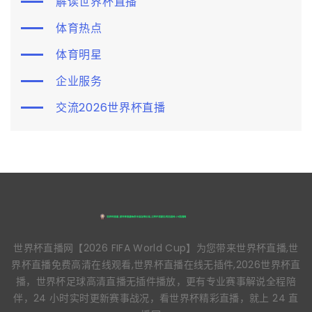
解读世界杯直播
体育热点
体育明星
企业服务
交流2026世界杯直播
世界杯直播网【2026 FIFA World Cup】为您带来世界杯直播,世
界杯直播免费高清在线观看,世界杯直播在线无插件,2026世界杯直
播，世界杯足球高清直播无插件播放，更有专业赛事解说全程陪
伴，24 小时实时更新赛事战况，看世界杯精彩直播，就上 24 直