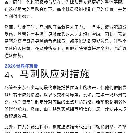
置；同时，他也积极参与防守，为球队建立起更好的整体平衡。
在这样强大的团队合作下，每个球员都能找到自己的位置，并为
胜利付出努力。
然而，与此同时，马刺队面临着巨大压力。一旦主力遭遇犯规或
受伤，其替补席并没有足够优秀的人选来填补空缺。因此，无论
是阿尔德里奇还是其他角色球员，都不能达到预期效果，让整个
团队陷入困境。在这种情况下，即便老将邓肯拼尽全力，也难以
逆转颓势。
2026世界杯直播
4、马刺队应对措施
尽管圣安东尼奥马刺最终未能抵挡住勇士的攻击，但他们依旧尝
试过若干应对措施，以求改变不利局势。例如，在第一场比赛前
夕，他们曾专门制定针对库里的重点盯防策略，希望能够削弱他
的得分能力。然而，由于缺乏实施细节和信心，这一计划并未取
得理想效果。
此外，在系列赛过程中，教练波波维奇也进行了轮换调整，希望