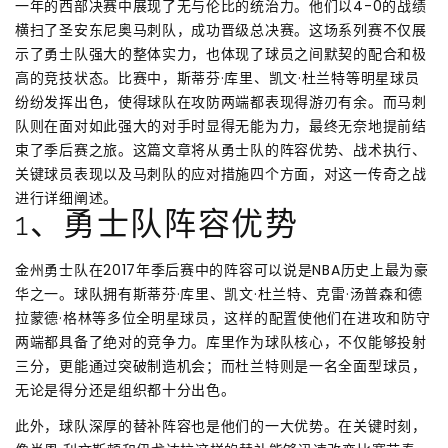
一年的西部决赛中展现了无与伦比的统治力。他们以4-0的战绩
横扫了圣安东尼奥马刺队，成功晋级总决赛。这场系列赛不仅展
示了勇士队强大的整体实力，也体现了球员之间默契的配合和极
高的竞技状态。比赛中，斯蒂芬·库里、凯文·杜兰特等明星球员
纷纷发挥出色，使得球队在攻防两端都表现得游刃有余。而马刺
队则在面对如此强大的对手时显得无能为力，最终无奈地提前结
束了季后赛之旅。这篇文章将从勇士队的阵容优势、战术执行、
关键球员表现以及马刺队的应对措施四个方面，对这一传奇之战
进行详细阐述。
1、勇士队阵容优势
金州勇士队在2017年季后赛中的阵容可以说是NBA历史上最为豪
华之一。球队拥有斯蒂芬·库里、凯文·杜兰特、克雷·汤普森和德
拉蒙德·格林等多位全明星球员，这样的配置使他们在进攻和防守
两端都具备了绝对的竞争力。库里作为球队核心，不仅能够投射
三分，更能通过突破制造机会；而杜兰特则是一名全面型球员，
无论是得分还是组织都十分出色。
此外，球队深厚的替补阵容也是他们的一大优势。在关键时刻，