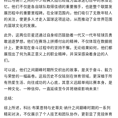
科比与纳什之间的不少经典大战已经成为篮球迷心目中的永恒记
忆。他们不仅是各自球队取得佳绩的重要推手，也是整个联盟发
展历程中的重要里程碑。在全球范围内，他们吸引了无数年轻人
的关注，使更多人才走入篮球这项运动，从而推动了全世界范围
内篮球文化的发展。
此外，这两位巨星还通过自身经历鼓励着一代又一代年轻球员勇
敢追逐梦想。他们在赛场上拼搏付出的精神，不仅体现在数据统
计上，更体现在奋斗过程中的坚持不懈。无论结果如何，他们都
展现出了何为真正意义上的职业精神，并深深感染着身边的人
们。
可以说，他们之间巅峰时期所交织出的故事，是关于奋斗、毅力
与荣誉的一幅画卷。这段历史不仅铭刻在体育领域，更深植于所
有热爱生活、向往成功的人心底，其意义远超单纯比赛本身，是
一种文化、一种信仰，一直延续至今并将继续影响未来！
总结：
综上所述，科比·布莱恩特与史蒂夫·纳什之间巅峰时期的一系列
精彩对决，不仅展示了个人技艺和团队协作，更彰显了竞技体育