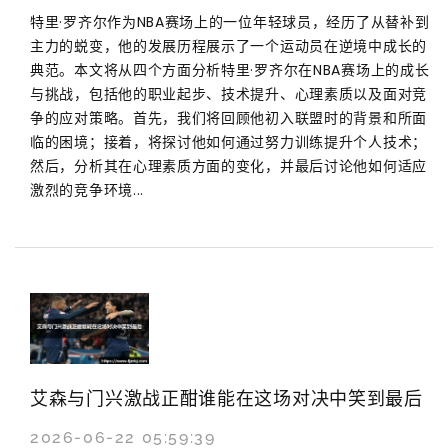
特里·罗齐尔作为NBA赛场上的一位年轻球员，经历了从替补到
主力的蜕变，他的发展历程展示了一个运动员在逆境中成长的
典范。本文将从四个方面分析特里·罗齐尔在NBA赛场上的成长
与挑战，包括他的职业起步、技术提升、心理素质以及面对竞
争的应对策略。首先，我们将回顾他初入联盟时的背景和所面
临的困境；接着，将探讨他如何通过努力训练提升个人技术；
然后，分析其在心理素质方面的变化，并最后讨论他如何适应
激烈的竞争环境...
艾森与门兴激战正酣谁能在这场对决中笑到最后
2026-06-22 05:59:39