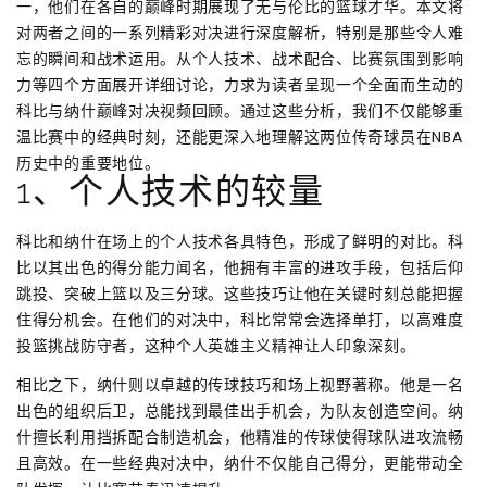
一，他们在各自的巅峰时期展现了无与伦比的篮球才华。本文将
对两者之间的一系列精彩对决进行深度解析，特别是那些令人难
忘的瞬间和战术运用。从个人技术、战术配合、比赛氛围到影响
力等四个方面展开详细讨论，力求为读者呈现一个全面而生动的
科比与纳什巅峰对决视频回顾。通过这些分析，我们不仅能够重
温比赛中的经典时刻，还能更深入地理解这两位传奇球员在NBA
历史中的重要地位。
1、个人技术的较量
科比和纳什在场上的个人技术各具特色，形成了鲜明的对比。科
比以其出色的得分能力闻名，他拥有丰富的进攻手段，包括后仰
跳投、突破上篮以及三分球。这些技巧让他在关键时刻总能把握
住得分机会。在他们的对决中，科比常常会选择单打，以高难度
投篮挑战防守者，这种个人英雄主义精神让人印象深刻。
相比之下，纳什则以卓越的传球技巧和场上视野著称。他是一名
出色的组织后卫，总能找到最佳出手机会，为队友创造空间。纳
什擅长利用挡拆配合制造机会，他精准的传球使得球队进攻流畅
且高效。在一些经典对决中，纳什不仅能自己得分，更能带动全