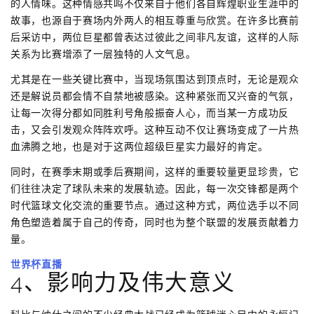
的人情味。这种情感共鸣不仅来自于他们各自辉煌职业生涯中的
故事，也源自于赛场内外两人的相互尊重与欣赏。在许多比赛前
后采访中，两位巨星都曾表达过彼此之间非凡友谊，这样的人际
关系为比赛增添了一层独特的人文气息。
尤其是在一些关键比赛中，当现场氛围达到顶点时，无论是观众
还是解说员都会情不自禁地被感染。这种紧张而又兴奋的气氛，
让每一次得分都如同胜利号角般振奋人心，而当某一方成功反
击，又会引发观众阵阵欢呼。这种互动不仅让赛场变成了一片热
血沸腾之地，也是对于这两位超级巨星实力最好的肯定。
同时，在赛季末期或季后赛期间，这样的重要较量更显珍贵，它
们往往决定了球队未来的发展轨迹。因此，每一次交锋都是两个
时代篮球文化交流的重要节点。通过这种方式，两位选手以不同
角色塑造着属于自己的传奇，同时也为整个联盟的发展贡献着力
量。
世界杯直播
4、影响力及伟大意义