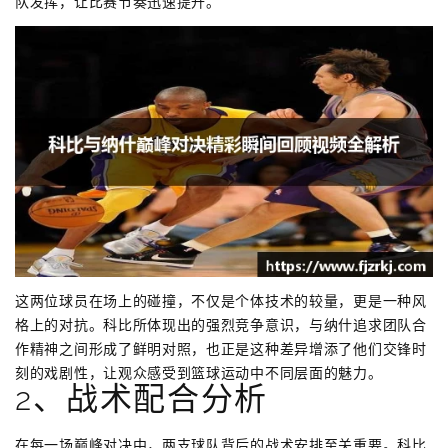
队发挥，让比赛节奏迅速提升。
这两位球员在场上的碰撞，不仅是个体技术的较量，更是一种风
格上的对抗。科比所体现出的强烈竞争意识，与纳什追求团队合
作精神之间形成了鲜明对照，也正是这种差异增添了他们交锋时
刻的戏剧性，让观众感受到篮球运动中不同层面的魅力。
2、战术配合分析
在每一场巅峰对决中，两支球队背后的战术安排至关重要。科比