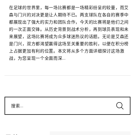
在足球的世界里，每一场比赛都是一场精彩纷呈的较量，而艾
森与门兴的对决更是让人期待不已。两支球队在各自的赛季中
都展现出了强大的实力和团队合作，今天的比赛将是他们之间
的一次正面交锋。从历史背景到战术分析，再到球员表现和未
来展望，这场比赛将成为众多球迷热议的话题。无论是艾森还
是门兴，双方都渴望赢得这场至关重要的胜利，以便在积分榜
上占据更加有利的位置。本文将从多个方面详细探讨这场激
战，为您呈现一个全面而深...
搜索...