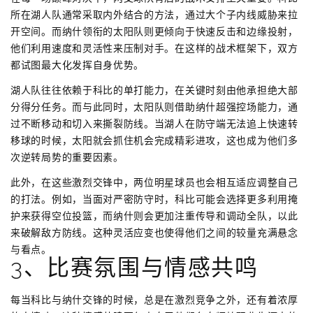
所在湖人队通常采取内外结合的方法，通过大个子内线威胁来拉
开空间。而纳什领衔的太阳队则更倾向于快速反击和边缘投射，
他们利用速度和灵活性来压制对手。在这样的战术框架下，双方
都试图最大化发挥自身优势。
湖人队往往依赖于科比的单打能力，在关键时刻由他承担绝大部
分得分任务。而与此同时，太阳队则借助纳什超强控场能力，通
过不断移动和切入来撕裂防线。当湖人在防守端无法追上快速转
移球的时候，太阳就会抓住机会完成精彩进攻，这也成为他们多
次逆转局势的重要因素。
此外，在这些激烈交锋中，两位明星球员也会相互适应调整自己
的打法。例如，当面对严密防守时，科比可能会选择更多利用掩
护来获得空位投篮，而纳什则会更加注重传导和调动全队，以此
来破解敌方防线。这种灵活应变也使得他们之间的较量充满悬念
与看点。
3、比赛氛围与情感共鸣
每当科比与纳什交锋的时候，总是在激烈竞争之外，还有着浓厚