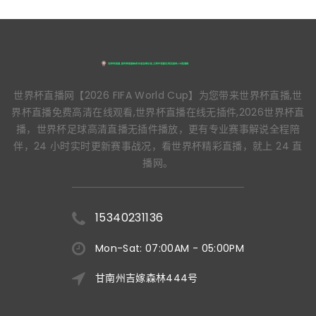
世界杯直播网【2026 FIFA World Cup】为您带来世界杯直播,世
界杯直播免费高清在线观看,世界杯直播在线无插件,2026世界杯直
播，世界杯足球高清直播无插件播放，更有专业赛事解说全程陪
伴，24 小时实时更新赛事战况，看世界杯精彩直播，就上 24 直
播网。
15340231136
Mon-Sat: 07:00AM - 05:00PM
甘南州吉嫁森林444号