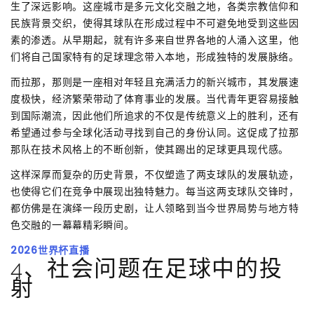
生了深远影响。这座城市是多元文化交融之地，各类宗教信仰和
民族背景交织，使得其球队在形成过程中不可避免地受到这些因
素的渗透。从早期起，就有许多来自世界各地的人涌入这里，他
们将自己国家特有的足球理念带入本地，形成独特的发展脉络。
而拉那，那则是一座相对年轻且充满活力的新兴城市，其发展速
度极快，经济繁荣带动了体育事业的发展。当代青年更容易接触
到国际潮流，因此他们所追求的不仅是传统意义上的胜利，还有
希望通过参与全球化活动寻找到自己的身份认同。这促成了拉那
那队在技术风格上的不断创新，使其踢出的足球更具现代感。
这样深厚而复杂的历史背景，不仅塑造了两支球队的发展轨迹，
也使得它们在竞争中展现出独特魅力。每当这两支球队交锋时，
都仿佛是在演绎一段历史剧，让人领略到当今世界局势与地方特
色交融的一幕幕精彩瞬间。
2026世界杯直播
4、社会问题在足球中的投
射