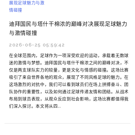
迪拜国民与塔什干棉浓的巅峰对决展现足球魅力
与激情碰撞
2026-06-25 05:59:42
在全球范围内，足球作为一项深受欢迎的运动，承载着无数球
迷的激情与梦想。迪拜国民与塔什干棉浓之间的巅峰对决，不
仅是两支球队实力的较量，更是文化与情感的碰撞。这场比赛
吸引了来自世界各地的观众，展现了不同风格足球的魅力。在
这场激烈的对抗中，我们可以看到球员们在场上拼搏奋斗、团
队协作的重要性，以及如何通过足球传递友情和团结。从战术
布局到球员表现，从观众反应到社会影响，这场比赛都值得我
们深入探讨。本文将从四...