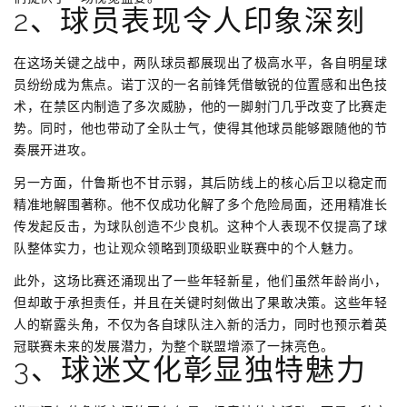
2、球员表现令人印象深刻
在这场关键之战中，两队球员都展现出了极高水平，各自明星球
员纷纷成为焦点。诺丁汉的一名前锋凭借敏锐的位置感和出色技
术，在禁区内制造了多次威胁，他的一脚射门几乎改变了比赛走
势。同时，他也带动了全队士气，使得其他球员能够跟随他的节
奏展开进攻。
另一方面，什鲁斯也不甘示弱，其后防线上的核心后卫以稳定而
精准地解围著称。他不仅成功化解了多个危险局面，还用精准长
传发起反击，为球队创造不少良机。这种个人表现不仅提高了球
队整体实力，也让观众领略到顶级职业联赛中的个人魅力。
此外，这场比赛还涌现出了一些年轻新星，他们虽然年龄尚小，
但却敢于承担责任，并且在关键时刻做出了果敢决策。这些年轻
人的崭露头角，不仅为各自球队注入新的活力，同时也预示着英
冠联赛未来的发展潜力，为整个联盟增添了一抹亮色。
3、球迷文化彰显独特魅力