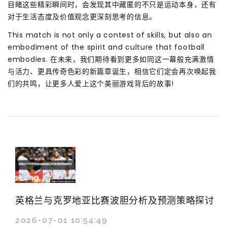
目睹这些精彩瞬间时，会发现其中藏匿的不只是运动本身，还有
对于生活态度及价值观念更深刻思考的信息。
This match is not only a contest of skills, but also an
embodiment of the spirit and culture that football
embodies. 在未来，我们期待看到更多如同这一幕般充满激情
与活力、更具传奇色彩的新篇章诞生，相信它们定会再次唤起我
们的共鸣，让更多人爱上这个美丽游戏背后的故事!
英格兰与克罗地亚比赛波胆分析及预测策略探讨
2026-07-01 10:54:49