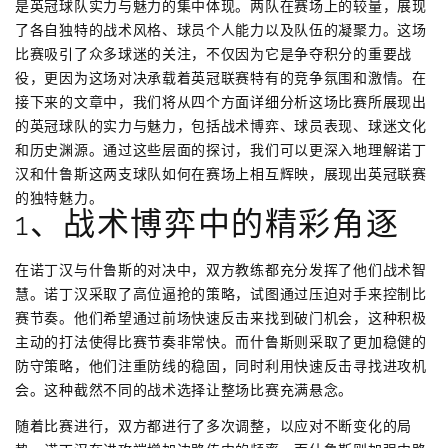
是英冠球队实力与魅力的集中体现。两队在赛场上的较量，展现
了各自独特的战术风格、球员个人能力以及队伍的凝聚力。这场
比赛吸引了众多球迷的关注，不仅因为它是争夺积分的重要战
役，更因为这场对决承载着英冠联赛特有的竞争氛围和激情。在
接下来的文章中，我们将从四个方面详细分析这场比赛所展现出
的英冠球队的实力与魅力，包括战术博弈、球员表现、球迷文化
和历史渊源。通过这些层面的探讨，我们可以更深入地理解诺丁
汉和什鲁斯这两支球队如何在赛场上相互辉映，展现出英冠联赛
的独特魅力。
1、战术博弈中的精彩角逐
在诺丁汉与什鲁斯的对决中，双方教练都充分发挥了他们战术智
慧。诺丁汉采取了高位逼抢的策略，试图通过压迫对手来控制比
赛节奏。他们希望通过前场快速反击来找到破门机会，这种积极
主动的打法使得比赛节奏非常快。而什鲁斯则采取了更加稳健的
防守策略，他们注重防线的稳固，同时利用快速反击寻找进攻机
会。这种截然不同的战术选择让整场比赛充满悬念。
随着比赛进行，双方都进行了多次调整，以应对不断变化的局