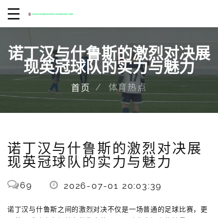
诺丁汉与什鲁斯的激烈对决展
现英冠球队的实力与魅力
体育热点
首页
诺丁汉与什鲁斯的激烈对决展
现英冠球队的实力与魅力
69
2026-07-01 20:03:39
诺丁汉与什鲁斯之间的激烈对决不仅是一场普通的足球比赛，更