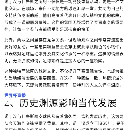
诺丁汉与什鲁斯之间的不仅仅是一场竞技体育活动，更是一种文
化交流。在现场，来自不同地方的球迷汇聚一堂，共同为自己的
支持队伍呐喊助威。他们高唱着代表各自球队精神文化的歌曲，
形成了一道靓丽风景线。这样的氛围无疑增强了赛事本身的重要
性，让每一个参与者都感受到足球带来的快乐。
此外，两队之间虽存在竞争关系，但现场观众之间却常常流露出
友好的互动。一些忠实粉丝甚至会穿上彼此球队颜色的小物件，
以表达对足球运动本身及其文化传承的一种尊重。这样的情景表
明，无论胜败如何，足球始终是连接人心的一座桥梁。
这种独特而浓厚的球迷文化，不仅提升了赛事观赏性，也成为推
动当地经济发展的重要因素。在这样一种团结一致、热情洋溢的
大环境下，无疑为英冠联赛增添了一份特别的人文关怀与温度。
世界杯直播
4、历史渊源影响当代发展
诺丁汉与什鲁斯两支球队都有着悠久而丰富的发展历史，这为两
队今天激烈交锋提供了背景。其中，诺丁汉成立于1865年，是英