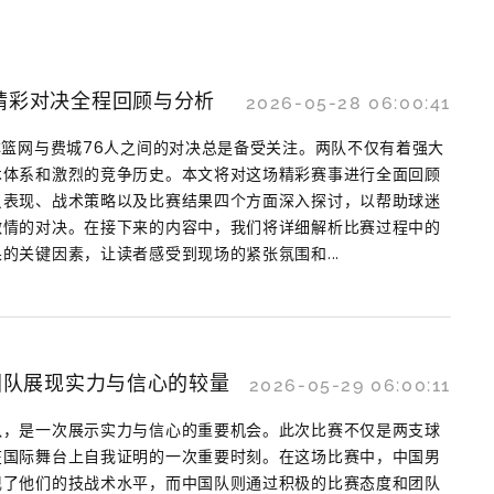
人精彩对决全程回顾与分析
2026-05-28 06:00:41
林篮网与费城76人之间的对决总是备受关注。两队不仅有着强大
术体系和激烈的竞争历史。本文将对这场精彩赛事进行全面回顾
员表现、战术策略以及比赛结果四个方面深入探讨，以帮助球迷
激情的对决。在接下来的内容中，我们将详细解析比赛过程中的
的关键因素，让读者感受到现场的紧张氛围和...
国队展现实力与信心的较量
2026-05-29 06:00:11
队，是一次展示实力与信心的重要机会。此次比赛不仅是两支球
在国际舞台上自我证明的一次重要时刻。在这场比赛中，中国男
现了他们的技战术水平，而中国队则通过积极的比赛态度和团队