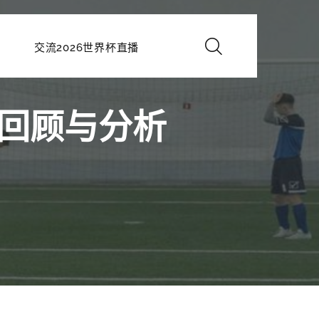
交流2026世界杯直播
事回顾与分析