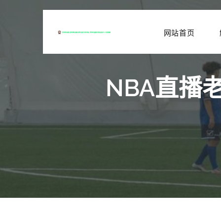
网站首页
NBA直播