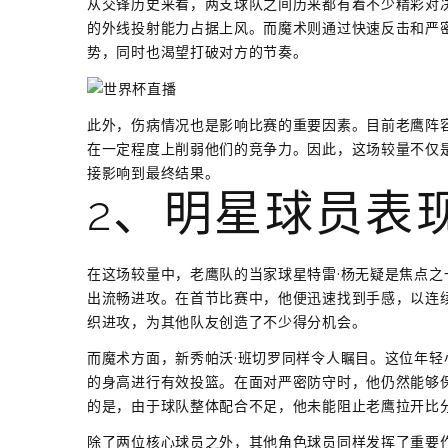
从交锋历史来看，两支球队之间历来都有着不少精彩对
的外线投射能力占据上风。而魔术则通过快速反击和严
势，同时也渴望打破对方的节奏。
此外，伤病情况也是影响比赛的重要因素。目前老鹰阵
在一定程度上削弱他们的竞争力。因此，这场较量不仅
接影响到最终结果。
2、明星球员表
在这场较量中，老鹰队的当家球星特雷·杨无疑是焦点
出流畅进攻。在首节比赛中，他便迅速找到手感，以连
织进攻，为其他队友创造了不少得分机会。
而魔术方面，新秀帕沃·班切罗同样令人瞩目。这位年
的身高进行有效投篮。在面对严密防守时，他仍然能够
的是，由于球队整体配合不足，他未能阻止老鹰拉开比
除了两位核心球员之外，其他角色球员同样发挥了重要