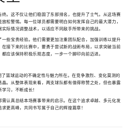
告终。这不仅让他们稳固了东部排名，也提升了士气。从这场赛
能放松警惕。每一位球员都需要明白如何发挥自己的最大潜力，
据实际情况调整战术，以适应不同敌手所带来的挑战。
了一些宝贵经验。他们需要更加注重团队配合，加强训练以提升
，在接下来的比赛中，要勇于尝试新的战術布局，以求突破当前
，都应该保持积极乐观态度，一步一个脚印向前迈进。
明了篮球运动的不确定性与魅力所在。在竞争激烈、变化莫测的
结晶。从整体表现来看，两支球队都有值得称赞之处，但也暴露
断学习，不断成长！
都需认真总结本场赛事带来的启示。在这个追求卓越、多元化发
追求更高峰，共同书写属于自己的辉煌篇章！