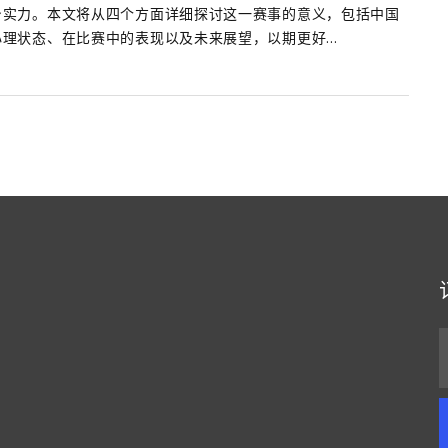
身实力。本文将从四个方面详细探讨这一赛事的意义，包括中国
理状态、在比赛中的表现以及未来展望，以期更好...