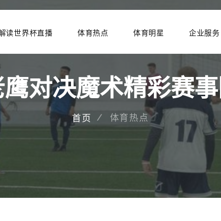
解读世界杯直播
体育热点
体育明星
企业服务
老鹰对决魔术精彩赛
体育热点
首页