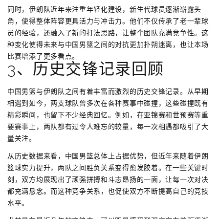
同时，伊朗队近年来注重年轻化建设，新生代球员逐渐崭露头
角，使得整体阵容更具活力与冲击力。他们不仅传承了老一辈球
员的经验，还融入了新的打法思路，让整个团队充满竞争性。这
种变化使得未来与中国男篮之间的对抗更加扑朔迷离，也让本场
比赛增添了更多看点。
3、历史交锋记录回顾
中国男篮与伊朗队之间有着丰富而激烈的历史交锋记录。从早期
相遇到如今，两支球队曾多次在各种赛事中碰撞，这些碰撞既有
精彩瞬间，也留下不少经典回忆。例如，在亚锦赛和世预赛等重
要赛事上，两队都有过令人难忘的较量，每一次相遇都吸引了大
量关注。
从历史数据来看，中国男篮总体上占据优势，但近年来随着伊朗
篮球实力提升，两队之间胜负关系变得愈发胶着。在一些关键时
刻，双方均展现出了顽强拼搏和斗志昂扬的一面，让每一次对决
都充满悬念。而这种竞争关系，也促使双方不断提高自己的竞技
水平。