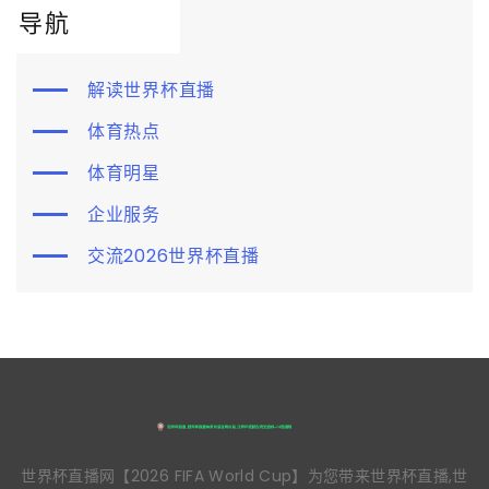
导航
解读世界杯直播
体育热点
体育明星
企业服务
交流2026世界杯直播
世界杯直播网【2026 FIFA World Cup】为您带来世界杯直播,世