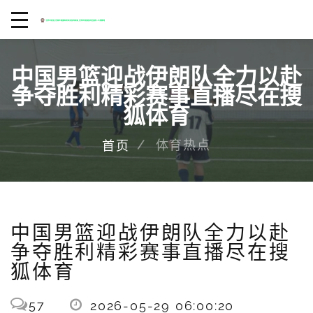
中国男篮迎战伊朗队全力以赴
争夺胜利精彩赛事直播尽在搜
狐体育
体育热点
首页
中国男篮迎战伊朗队全力以赴
争夺胜利精彩赛事直播尽在搜
狐体育
57
2026-05-29 06:00:20