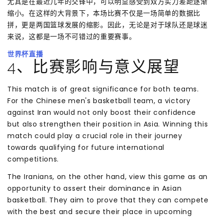
尤其是在最近几年的交锋中，可以明显感受到双方实力差距逐渐
缩小。在这样的大背景下，本场比赛不仅是一场简单的数据比
拼，更是两国篮球发展的缩影。因此，无论是对于球队还是球迷
来说，这都是一场不可错过的重要赛事。
世界杯直播
4、比赛影响与意义展望
This match is of great significance for both teams.
For the Chinese men's basketball team, a victory
against Iran would not only boost their confidence
but also strengthen their position in Asia. Winning this
match could play a crucial role in their journey
towards qualifying for future international
competitions.
The Iranians, on the other hand, view this game as an
opportunity to assert their dominance in Asian
basketball. They aim to prove that they can compete
with the best and secure their place in upcoming