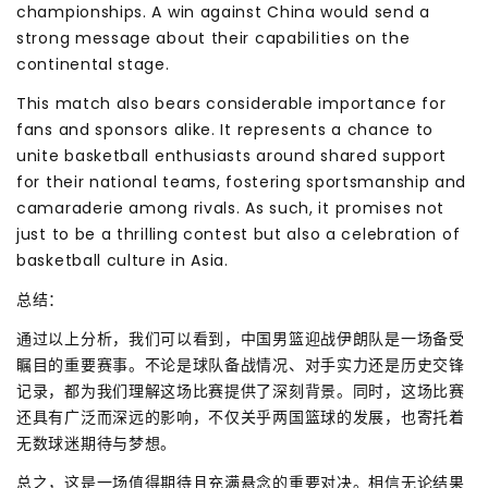
championships. A win against China would send a
strong message about their capabilities on the
continental stage.
This match also bears considerable importance for
fans and sponsors alike. It represents a chance to
unite basketball enthusiasts around shared support
for their national teams, fostering sportsmanship and
camaraderie among rivals. As such, it promises not
just to be a thrilling contest but also a celebration of
basketball culture in Asia.
总结：
通过以上分析，我们可以看到，中国男篮迎战伊朗队是一场备受
瞩目的重要赛事。不论是球队备战情况、对手实力还是历史交锋
记录，都为我们理解这场比赛提供了深刻背景。同时，这场比赛
还具有广泛而深远的影响，不仅关乎两国篮球的发展，也寄托着
无数球迷期待与梦想。
总之，这是一场值得期待且充满悬念的重要对决。相信无论结果