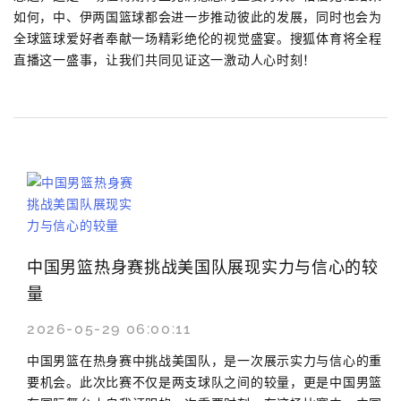
如何，中、伊两国篮球都会进一步推动彼此的发展，同时也会为
全球篮球爱好者奉献一场精彩绝伦的视觉盛宴。搜狐体育将全程
直播这一盛事，让我们共同见证这一激动人心时刻！
中国男篮热身赛挑战美国队展现实力与信心的较
量
2026-05-29 06:00:11
中国男篮在热身赛中挑战美国队，是一次展示实力与信心的重
要机会。此次比赛不仅是两支球队之间的较量，更是中国男篮