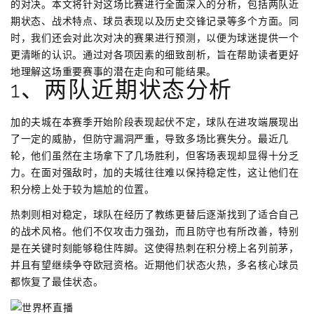
的对决。本文将针对这场比赛进行全面深入的分析，包括两队近
期状态、战术特点、球员表现以及历史交锋记录等多个方面。同
时，我们还会对此次对决的赛果进行预测，以便为球迷提供一个
更清晰的认识。通过对各项因素的细致剖析，旨在帮助读者更好
地理解这场重要赛事的潜在走向和可能结果。
1、两队近期状态分析
加的夫城在本赛季开始阶段表现起伏不定，球队在进攻端展现出
了一定的威胁，但防守漏洞严重，导致多场比赛失分。最近几
轮，他们虽然在主场拿下了几场胜利，但客场表现却显得十分乏
力。在面对强敌时，加的夫城往往难以保持稳定性，这让他们在
积分榜上处于较为尴尬的位置。
热刺则相对稳定，球队在经历了教练更替后逐渐找到了适合自己
的战术风格。他们不仅攻击力强劲，而且防守也有所改善，特别
是在关键时刻能够稳住阵脚。这使得热刺在积分榜上名列前茅，
并且有望继续争夺欧冠资格。近期他们状态火热，多名核心球员
都恢复了最佳状态。