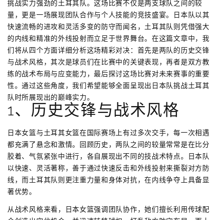
挑战实力强劲的土耳其队。这场比赛不仅是两支球队之间的较
量，更是一场展现团队合作与个人技能的竞技盛宴。日本队以其
快速流畅的进攻和灵活多变的防守而闻名，土耳其队则凭借强大
的内线和精准的外线投射而立足于世界舞台。在这篇文章中，我
们将从四个方面详细分析这场精彩对决：首先是两队的历史交锋
与战术风格，其次是球员们在比赛中的关键表现，再者是双方教
练的战术布局与应变能力，最后探讨这场比赛对未来赛事的重要
性。通过这些角度，我们希望能够全面呈现出日本队挑战土耳其
队时所展现出的巅峰实力。
1、历史交锋与战术风格
日本女篮与土耳其女篮在国际赛场上有过多次交手，每一次相遇
都充满了悬念和激情。回顾历史，两队之间的较量常常是在比分
胶着、气氛紧张中进行，各自展现出不同的技战术特点。日本队
以快速、灵活著称，善于通过快速反击和外线投射来撕裂对方防
线，而土耳其队则更注重力量和身体对抗，在内线争夺上具备显
著优势。
从战术风格来看，日本女篮强调团队协作，她们擅长利用传球配