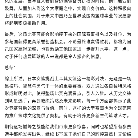
化的发展。当年轻人看到身边偶像奋勇拼搏的时候，他们会受到
鼓舞，从而加入到这个大家庭之中，实现自身价值。这种积极向
上的社会氛围，对于未来中国乃至世界范围内篮球事业的发展都
将起到积极推动作用。
最后，这场比赛可能会影响接下来的国际赛事排名以及排位，为
参与国获得更高荣誉创造机会。不论最终谁赢得胜利，都将为自
己国家赢得荣耀，也将激励其他国家进一步提升水平。这一点，
对于任何热爱篮球的人来说都是令人振奋的信息。
总结：
综上所述，日本女篮挑战土耳其女篮这一精彩对决，无疑是一场
集技巧、智慧与勇气于一体的重要赛事。双方通过各自独特风格
形成鲜明对比，使得整场比赛充满看点，引人入胜。从历史交锋
到明星选手，再到教练策略及未来影响，每一个方面都揭示了此
次竞赛背后的深意与价值。同时，这样的大型赛事也为全球范围
内推广篮球文化提供了契机，有助于培养更多新生代篮球人才。
期待这场巅峰之战能给我们带来更多惊喜，同时也希望所有参赛
选手都能发挥出色，继续书写属于她们自己的辉煌篇章！无论结