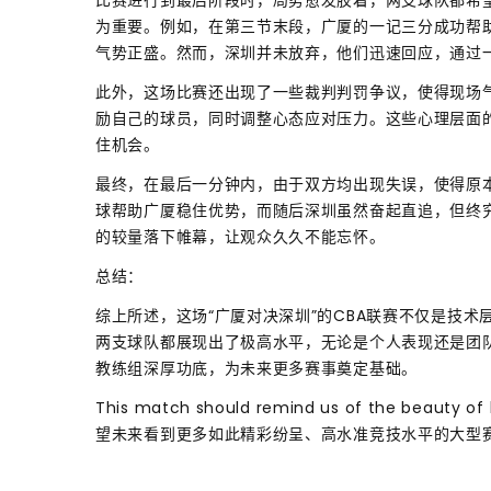
为重要。例如，在第三节末段，广厦的一记三分成功帮
气势正盛。然而，深圳并未放弃，他们迅速回应，通过
此外，这场比赛还出现了一些裁判判罚争议，使得现场
励自己的球员，同时调整心态应对压力。这些心理层面
住机会。
最终，在最后一分钟内，由于双方均出现失误，使得原
球帮助广厦稳住优势，而随后深圳虽然奋起直追，但终
的较量落下帷幕，让观众久久不能忘怀。
总结：
综上所述，这场“广厦对决深圳”的CBA联赛不仅是技
两支球队都展现出了极高水平，无论是个人表现还是团
教练组深厚功底，为未来更多赛事奠定基础。
This match should remind us of the be
望未来看到更多如此精彩纷呈、高水准竞技水平的大型