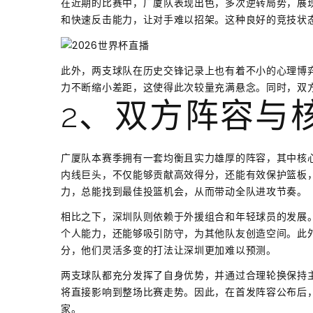
在近期的比赛中，广厦队表现出色，多次逆转局势，展
和快速反击能力，让对手难以招架。这种良好的竞技状
此外，两支球队在历史交锋记录上也有着不小的心理博
力不断缩小差距，这使得此次较量充满悬念。同时，双
2、双方阵容与
广厦队本赛季拥有一套均衡且实力雄厚的阵容，其中核
内线巨头，不仅能够贡献高效得分，还能有效保护篮板
力，总能找到最佳投篮机会，从而带动全队进攻节奏。
相比之下，深圳队则依赖于外援组合和年轻球员的发展
个人能力，还能够吸引防守，为其他队友创造空间。此
分，他们灵活多变的打法让深圳更加难以预测。
两支球队都充分发挥了自身优势，并通过合理轮换保持
将直接影响到整场比赛走势。因此，在首发阵容公布后
家。