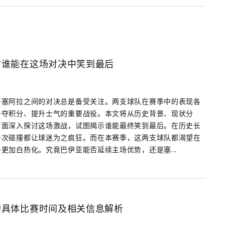
酣谁能在这场对决中笑到最后
与塞阿拉之间的对决总是备受关注。两支球队在赛季中的表现各
争夺积分、提升士气的重要战役。本文将从历史背景、现状分
方面深入探讨这场激战，试图揭示谁能最终笑到最后。在历史长
一次碰撞都让球迷为之疯狂。而在本赛季，这两支球队都渴望在
更加白热化。究竟巴伊亚能否延续主场优势，还是塞...
的具体比赛时间及相关信息解析