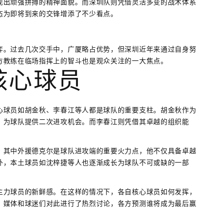
现出顽强拼搏的精神面貌。而深圳队则凭借灵活多变的战术体系
态为即将到来的交锋增添了不少看点。
弈。过去几次交手中，广厦略占优势，但深圳近年来通过自身努
方教练在临场指挥上的智斗也是观众关注的一大焦点。
核心球员
心球员如胡金秋、李春江等人都是球队的重要支柱。胡金秋作为
，为球队提供二次进攻机会。而李春江则凭借其卓越的组织能
。其中外援德克尔是球队进攻端的重要火力点，他不仅具备卓越
外，本土球员如沈梓捷等人也逐渐成长为球队不可或缺的一部
主力球员的新鲜感。在这样的情况下，各自核心球员如何发挥，
，媒体和球迷们对此进行了热烈讨论，各方预测谁将成为最后赢