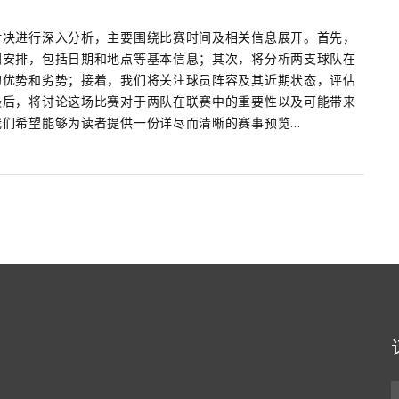
对决进行深入分析，主要围绕比赛时间及相关信息展开。首先，
间安排，包括日期和地点等基本信息；其次，将分析两支球队在
的优势和劣势；接着，我们将关注球员阵容及其近期状态，评估
最后，将讨论这场比赛对于两队在联赛中的重要性以及可能带来
们希望能够为读者提供一份详尽而清晰的赛事预览...