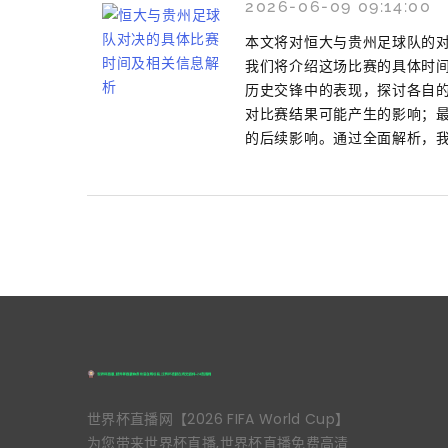
2026-06-09 09:14:00
本文将对恒大与贵州足球队的
我们将介绍这场比赛的具体时
历史交锋中的表现，探讨各自
对比赛结果可能产生的影响；
的后续影响。通过全面解析，我
世界杯直播网【2026 FIFA World Cup】
为您带来世界杯直播,世界杯直播免费高清