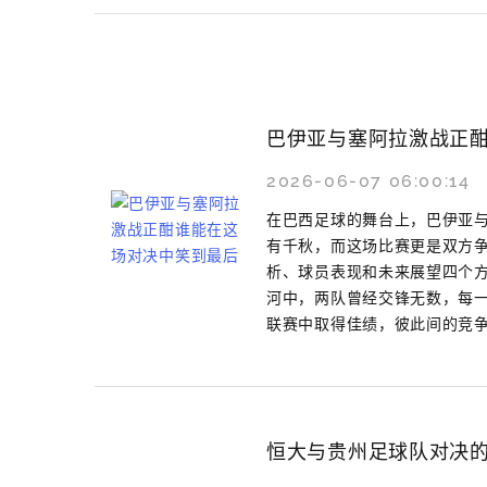
巴伊亚与塞阿拉激战正
2026-06-07 06:00:14
在巴西足球的舞台上，巴伊亚
有千秋，而这场比赛更是双方
析、球员表现和未来展望四个
河中，两队曾经交锋无数，每
联赛中取得佳绩，彼此间的竞争
恒大与贵州足球队对决