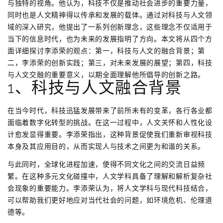
与独特的视角。他认为，科技不仅是推动社会进步的重要力量，
同时也是人文精神得以传承和发展的载体。通过对科技与人文领
域的深入研究，他提出了一系列创新理念，这些理念不仅适用于
当下的信息时代，也为未来的发展指明了方向。本文将从四个方
面详细探讨李添荣的观点：第一，科技与人文的融合背景；第
二，李添荣的创新实践；第三，对未来发展的展望；第四，科技
与人文交融的重要意义，以期全面理解他所倡导的创新之路。
1、科技与人文融合背景
在当今时代，科技迅猛发展带来了前所未有的变革，各行各业都
面临着数字化转型的挑战。在这一过程中，人文关怀和人性化设
计愈发显得重要。李添荣指出，这种背景促使我们重新审视科技
本身及其应用目的，从而实现人与技术之间更为和谐的关系。
与此同时，全球化进程加速，使得不同文化之间的交流日益频
繁。在这种多元文化碰撞中，人文学科具备了理解和解析复杂社
会现象的重要能力。李添荣认为，将人文学科与现代科技结合，
可以帮助我们更好地应对当代社会的问题，如环境危机、伦理道
德等。