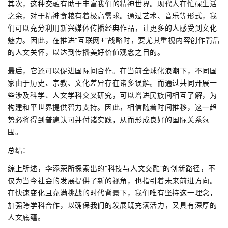
其次，这种交融有助于丰富我们的精神世界。现代人在忙碌生活
之余，对于精神食粮有着极高需求。通过艺术、音乐等形式，我
们可以充分利用新兴媒体传播经典作品，让更多的人感受到文化
魅力。因此，在推进“互联网+”战略时，要尤其重视内容创作背后
的人文关怀，以达到传播美好价值观念之目的。
最后，它还可以促进国际间合作。在当前全球化浪潮下，不同国
家由于历史、宗教、文化差异存在诸多误解。而通过共同开展一
些涉及科学、人文学科交叉研究，可以增进民族间相互了解，为
构建和平世界提供智力支持。因此，相信随着时间推移，这一趋
势必将得到普遍认可并付诸实践，从而形成良好的国际关系氛
围。
总结：
综上所述，李添荣所探索出的“科技与人文交融”的创新路径，不
仅为当今社会的发展提供了新的视角，也指引着未来前进方向。
在快速变化且充满挑战的时代背景下，我们唯有坚持这一理念，
加强跨学科合作，以确保我们的发展既充满活力，又具有深厚的
人文底蕴。