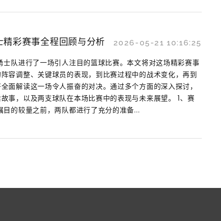
士精彩赛事全程回顾与分析
2026-05-21 10:16:25
勇士队进行了一场引人注目的篮球比赛。本文将对这场精彩赛事
的阵容调整、关键球员的表现，到比赛过程中的战术变化，再到
将全面解读这一场令人振奋的对决。通过多个方面的深入探讨，
故事，以及两支球队在本场比赛中的表现与未来展望。 1、赛
目的较量之前，两队都进行了充分的准备...