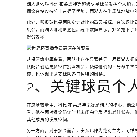
湖人则依靠科比·布莱恩特等超级明星球员发挥个人能
掘金在快攻得分上占据了优势，而湖人在半场阵地战中
此外，篮板球也是两队实力对比的重要指标。在这场比
机会，而湖人则稍显逊色。统计数据显示，掘金抢下了超
得分效率。
从投篮命中率来看，两队也存在显著差异。尽管湖人拥
队配合创造更多空位投篮机会，使得他们的三分命中率
迹，也体现出两支球队各自独特的风格。
2、关键球员个
在这场较量中，科比·布莱恩特无疑是湖人的核心，他全
看，他在面对掘金防守时并未能完全发挥出最佳状态。
其他成员的发展空间。
另一方面，对于掘金而言，安东尼作为绝对主力，同样