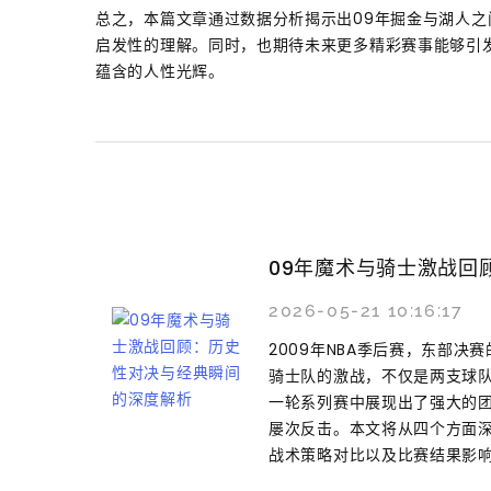
总之，本篇文章通过数据分析揭示出09年掘金与湖人
启发性的理解。同时，也期待未来更多精彩赛事能够引
蕴含的人性光辉。
09年魔术与骑士激战回
2026-05-21 10:16:17
2009年NBA季后赛，东部
骑士队的激战，不仅是两支球
一轮系列赛中展现出了强大的团
屡次反击。本文将从四个方面
战术策略对比以及比赛结果影响