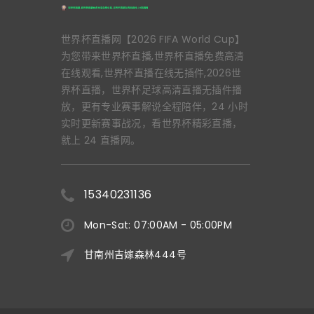
世界杯直播网【2026 FIFA World Cup】
为您带来世界杯直播,世界杯直播免费高清
在线观看,世界杯直播在线无插件,2026世
界杯直播，世界杯足球高清直播无插件播
放，更有专业赛事解说全程陪伴，24 小时
实时更新赛事战况，看世界杯精彩直播，
就上 24 直播网。
15340231136
Mon-Sat: 07:00AM - 05:00PM
甘南州吉嫁森林444号