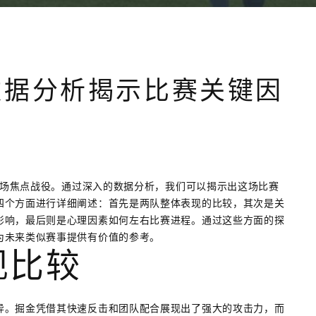
数据分析揭示比赛关键因
的一场焦点战役。通过深入的数据分析，我们可以揭示出这场比赛
四个方面进行详细阐述：首先是两队整体表现的比较，其次是关
影响，最后则是心理因素如何左右比赛进程。通过这些方面的探
为未来类似赛事提供有价值的参考。
现比较
异。掘金凭借其快速反击和团队配合展现出了强大的攻击力，而