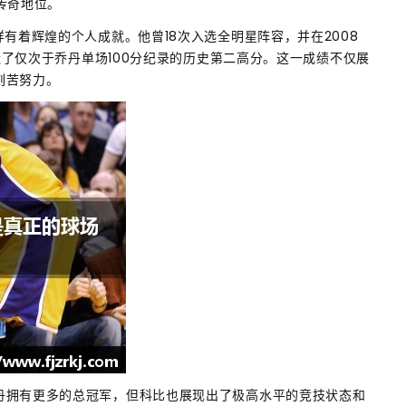
传奇地位。
有着辉煌的个人成就。他曾18次入选全明星阵容，并在2008
创造了仅次于乔丹单场100分纪录的历史第二高分。这一成绩不仅展
刻苦努力。
丹拥有更多的总冠军，但科比也展现出了极高水平的竞技状态和