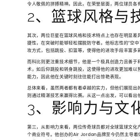
令人敬佩的拼搏精神。因此，在荣誉层面，两位球员各
2、篮球风格与
其次，两位巨星在篮球风格和技术特点上也存在明显差
捷性，在突破时能够轻松摆脱防守者。他标志性的“空中
攻方式，包括跳投、扣篮等，使得他的进攻手段丰富多
而科比则更注重技术细节，他是一个极具创造力且善于
术，如后仰跳投和转身跳投，这使得他的进攻更加难以
能力，因此他在关键时刻往往能打出惊艳表现。
总体来看，虽然两者都有着卓越的实力，但他们展现出
则通过精湛技艺来赢得比赛。从这一点出发，可以看出
3、影响力与文
第三，从影响力来看，两位传奇球员都对全球篮球文化
个商业符号。他创办的Air Jordan品牌至今仍然