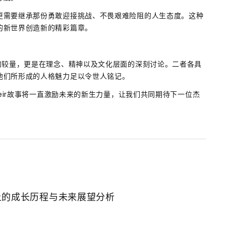
更需要继承那份勇敢迎接挑战、不畏艰难险阻的人生态度。这种
的新世界创造新的精彩篇章。
的较量，更是在理念、精神以及文化层面的深刻讨论。二者各具
他们所形成的人格魅力足以令世人铭记。
e court, their故事将一直激励未来的新生力量，让我们共同期待下一位杰
上的成长历程与未来展望分析