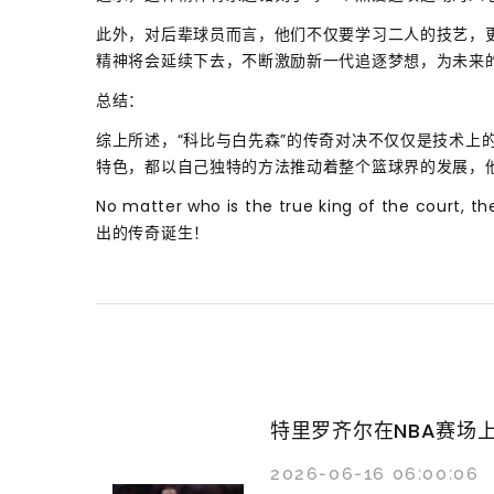
此外，对后辈球员而言，他们不仅要学习二人的技艺，
精神将会延续下去，不断激励新一代追逐梦想，为未来
总结：
综上所述，“科比与白先森”的传奇对决不仅仅是技术上
特色，都以自己独特的方法推动着整个篮球界的发展，
No matter who is the true king of th
出的传奇诞生！
特里罗齐尔在NBA赛场
2026-06-16 06:00:06