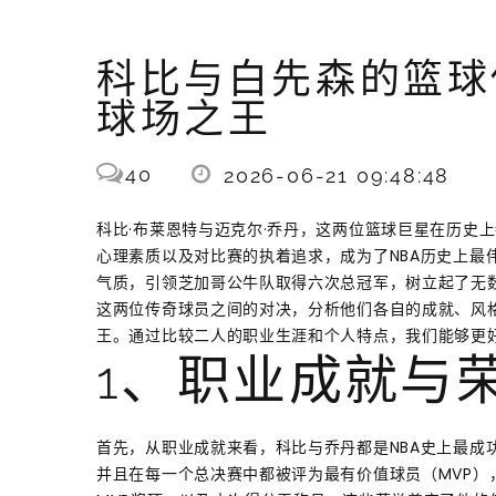
科比与白先森的篮球
球场之王
40
2026-06-21 09:48:48
科比·布莱恩特与迈克尔·乔丹，这两位篮球巨星在历史
心理素质以及对比赛的执着追求，成为了NBA历史上最
气质，引领芝加哥公牛队取得六次总冠军，树立起了无
这两位传奇球员之间的对决，分析他们各自的成就、风
王。通过比较二人的职业生涯和个人特点，我们能够更
1、职业成就与
首先，从职业成就来看，科比与乔丹都是NBA史上最成
并且在每一个总决赛中都被评为最有价值球员（MVP