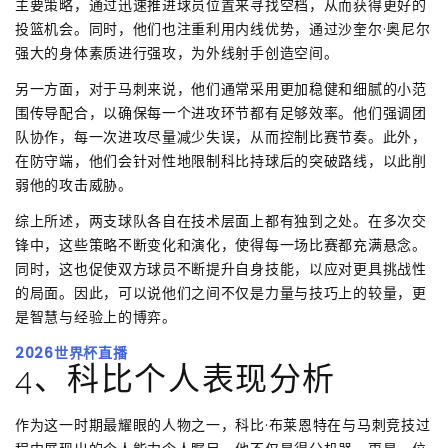
主要策略，通过迅速推进球员位置来寻找空档，从而获得更好的
投篮机会。同时，他们也注重利用内线优势，通过沙奎尔·奥尼尔
强大的身体素质进行强攻，为外线射手创造空间。
另一方面，对于马刺来说，他们通常采用更加稳健和细腻的小范
围传导配合，以确保每一个进攻环节都有足够效率。他们强调团
队协作，每一次进攻尽量减少失误，从而控制比赛节奏。此外，
在防守端，他们会针对性地限制科比持球后的突破路线，以此削
弱他的攻击威胁。
综上所述，两支球队各自在技术层面上都有独到之处。在多次交
锋中，这些策略不断变化和演化，使得每一场比赛都充满悬念。
同时，这也促使双方球员不断提升自身技能，以应对更具挑战性
的局面。因此，可以说他们之间不仅是力量与技巧上的较量，更
是智慧与经验上的博弈。
2026世界杯直播
4、科比个人表现分析
作为这一时期最耀眼的人物之一，科比·布莱恩特在与马刺竞技过