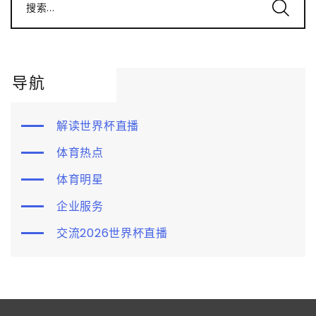
搜索...
导航
解读世界杯直播
体育热点
体育明星
企业服务
交流2026世界杯直播