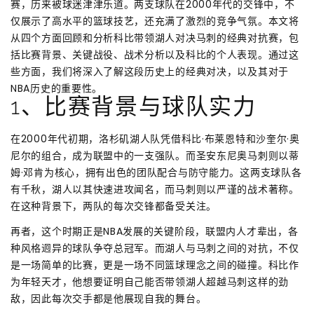
赛，历来被球迷津津乐道。两支球队在2000年代的交锋中，不
仅展示了高水平的篮球技艺，还充满了激烈的竞争气氛。本文将
从四个方面回顾和分析科比带领湖人对决马刺的经典对抗赛，包
括比赛背景、关键战役、战术分析以及科比的个人表现。通过这
些方面，我们将深入了解这段历史上的经典对决，以及其对于
NBA历史的重要性。
1、比赛背景与球队实力
在2000年代初期，洛杉矶湖人队凭借科比·布莱恩特和沙奎尔·奥
尼尔的组合，成为联盟中的一支强队。而圣安东尼奥马刺则以蒂
姆·邓肯为核心，拥有出色的团队配合与防守能力。这两支球队各
有千秋，湖人以其快速进攻闻名，而马刺则以严谨的战术著称。
在这种背景下，两队的每次交锋都备受关注。
再者，这个时期正是NBA发展的关键阶段，联盟内人才辈出，各
种风格迥异的球队争夺总冠军。而湖人与马刺之间的对抗，不仅
是一场简单的比赛，更是一场不同篮球理念之间的碰撞。科比作
为年轻天才，他想要证明自己能否带领湖人超越马刺这样的劲
敌，因此每次交手都是他展现自我的舞台。