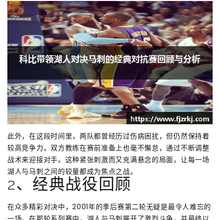
此外，在这段时间里，两队都曾经历过伤病困扰，但仍然保持着
较高竞争力。双方教练在赛前准备上也毫不懈怠，通过不断调整
战术来迎接对手。这种紧张刺激而又充满悬念的局面，让每一场
湖人与马刺之间的较量都成为焦点之战。
2、经典战役回顾
在众多精彩对决中，2001年的季后赛第二轮无疑是最令人难忘的
一场。在那轮系列赛中，湖人与马刺展开了激烈斗争，并最终以