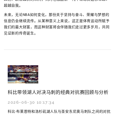
超越自我。
未来，无论NBA如何变化，那份关于坚持与奋斗、荣耀与梦想的
信息仍会继续流传。从某种意义上来说，这正是体育运动所赋予
我们的最大财富，而这种财富将会伴随我们走过更多岁月，共同
见证新的传奇诞生。
科比带领湖人对决马刺的经典对抗赛回顾与分析
2026-06-30 10:17:34
科比·布莱恩特和洛杉矶湖人队与圣安东尼奥马刺队之间的对抗