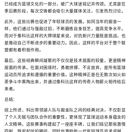
已经成为篮球文化的一部分，被广大球迷铭记并传颂。尤其是在
季后赛阶段，每次交锋都会吸引大量媒体关注，引发热烈讨论。
此外，这些比赛也促进了年轻球员的发展。如同当年的掘金一
样，他们通过与强敌过招，不断磨练自身技艺，提高竞争水平。
而对于像科比这样的大牌球星来说，对抗新兴力量既是挑战，也
是推动自己不断进步的重要动力。因此，这样的平台对于整个联
盟都有着积极作用。
最后，这些经典瞬间凝聚的不仅仅是技术层面的较量，更是精神
层面的传承。在面对困境时，勇敢拼搏、不言放弃，是所有篮球
运动员所追求和遵循的重要价值。这种精神正是在无数次如火如
荼争斗中熏陶出来，并通过像科比这样的传奇人物薪火相传给后
来者。
总结：
综上所述，科比带领湖人队与掘金队之间的经典对决，不仅彰显
了个人天赋与团队合作的重要性，更体现了篮球运动本身蕴含的
人文精神。这些赛事构建起了一座座丰碑，让我们铭记那些激情
四射、跌宕起伏的瞬间，同时也激励新一代年轻球员追求卓越、