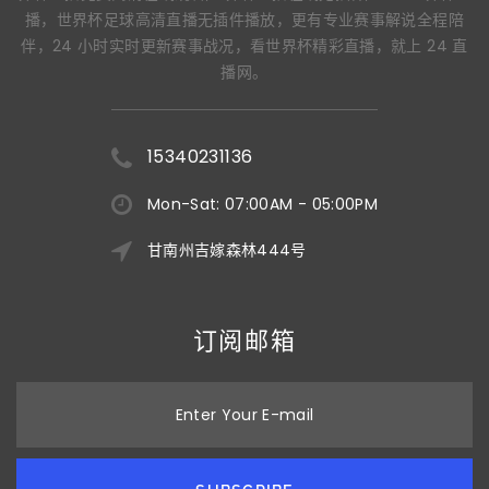
播，世界杯足球高清直播无插件播放，更有专业赛事解说全程陪
伴，24 小时实时更新赛事战况，看世界杯精彩直播，就上 24 直
播网。
15340231136
Mon-Sat: 07:00AM - 05:00PM
甘南州吉嫁森林444号
订阅邮箱
Enter Your E-mail