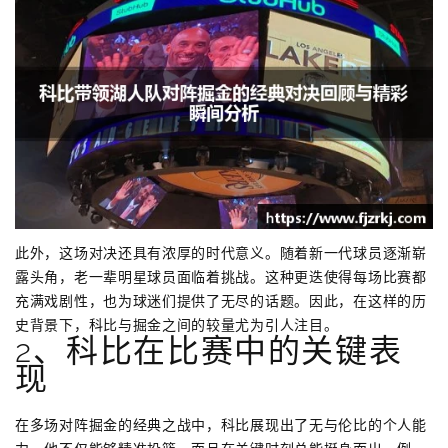
此外，这场对决还具有浓厚的时代意义。随着新一代球员逐渐崭
露头角，老一辈明星球员面临着挑战。这种更迭使得每场比赛都
充满戏剧性，也为球迷们提供了无尽的话题。因此，在这样的历
史背景下，科比与掘金之间的较量尤为引人注目。
2、科比在比赛中的关键表
现
在多场对阵掘金的经典之战中，科比展现出了无与伦比的个人能