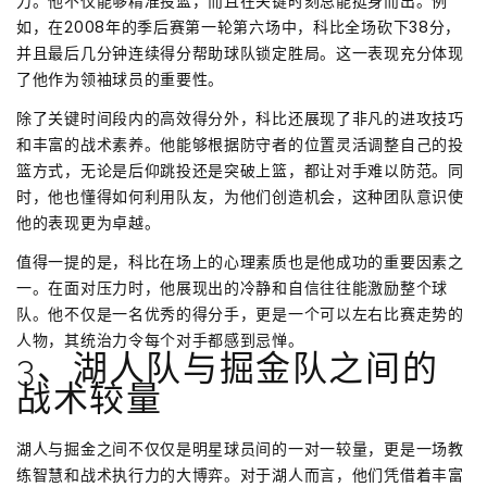
力。他不仅能够精准投篮，而且在关键时刻总能挺身而出。例
如，在2008年的季后赛第一轮第六场中，科比全场砍下38分，
并且最后几分钟连续得分帮助球队锁定胜局。这一表现充分体现
了他作为领袖球员的重要性。
除了关键时间段内的高效得分外，科比还展现了非凡的进攻技巧
和丰富的战术素养。他能够根据防守者的位置灵活调整自己的投
篮方式，无论是后仰跳投还是突破上篮，都让对手难以防范。同
时，他也懂得如何利用队友，为他们创造机会，这种团队意识使
他的表现更为卓越。
值得一提的是，科比在场上的心理素质也是他成功的重要因素之
一。在面对压力时，他展现出的冷静和自信往往能激励整个球
队。他不仅是一名优秀的得分手，更是一个可以左右比赛走势的
人物，其统治力令每个对手都感到忌惮。
3、湖人队与掘金队之间的
战术较量
湖人与掘金之间不仅仅是明星球员间的一对一较量，更是一场教
练智慧和战术执行力的大博弈。对于湖人而言，他们凭借着丰富